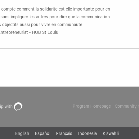
ue compte comment la solidarite est elle importante pour en
s sans impliquer les autres pour dire que la communication
es objectifs aussi pour vivre en communaute
 Entrepreneuriat - HUB St Louis
Program Homepage
Community G
hip with
English
Español
Français
Indonesia
Kiswahili